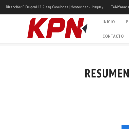
Dirección:
E. Frugoni 1212 esq. Canelones | Montevideo - Uruguay
Teléfono:
+
INICIO
E
CONTACTO
RESUMEN