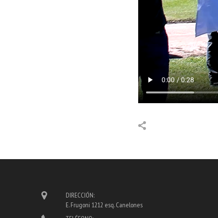
DIRECCIÓN:
E. Frugoni 1212 esq. Canelones