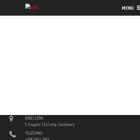
MENU
GPSMAP 276CX
ECOSONDAS Y PESCA
,
GARMIN
,
HIDROGRAFÍA
DESCRIPCIÓN
DIRECCIÓN:
E. Frugoni 1212 esq. Canelones
TELÉFONO:
+598 2411 2863