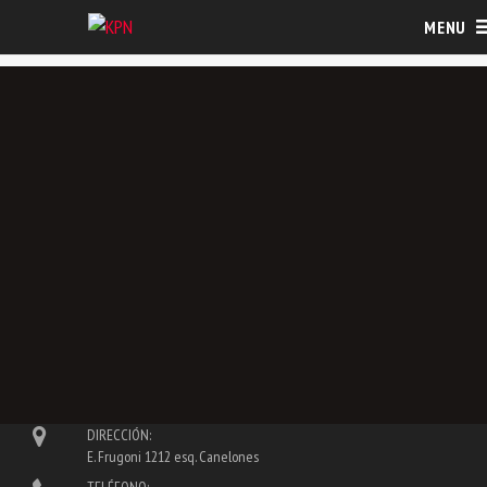
MENU
SOFTWARE DE CAMPO
TERRASYNC
SOFTWARE MAPPING
,
TRIMBLE
DESCRIPCIÓN
DIRECCIÓN:
E. Frugoni 1212 esq. Canelones