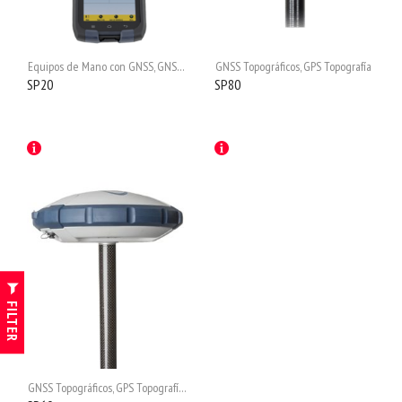
Equipos de Mano con GNSS
,
GNSS Topográficos
GNSS Topográficos
,
GPS Topografía
,
GPS Topografía
,
Mapping & GIS
,
Re
SP20
SP80
FILTER
GNSS Topográficos
,
GPS Topografía
,
Mapping & GIS
,
Receptores GNSS