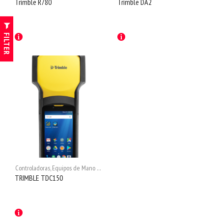
Trimble R780
Trimble DA2
FILTER
Controladoras
,
Equipos de Mano con GNSS
,
GNSS Topográficos
,
Receptores GNSS
,
S
TRIMBLE TDC150