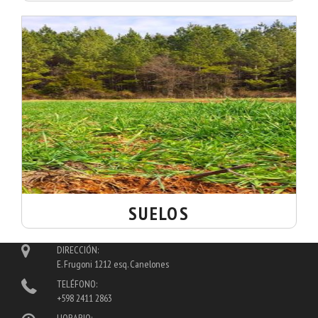
SUELOS
DIRECCIÓN:
E. Frugoni 1212 esq. Canelones
TELÉFONO:
+598 2411 2863
HORARIO: