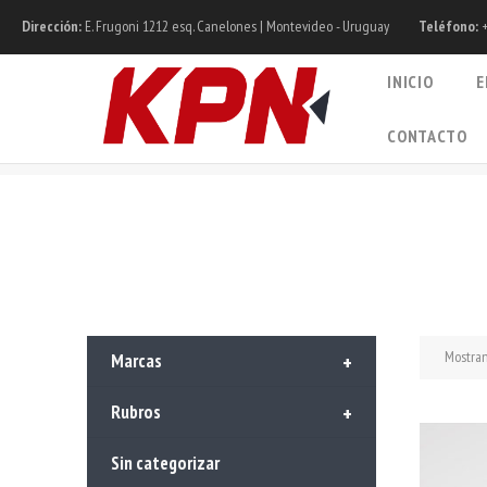
Dirección:
E. Frugoni 1212 esq. Canelones | Montevideo - Uruguay
Teléfono:
+
INICIO
E
CONTACTO
Mostran
Marcas
+
Rubros
+
Sin categorizar