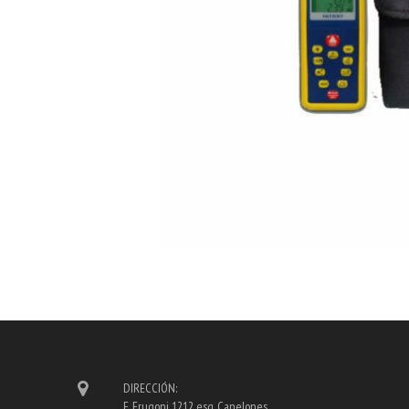
DIRECCIÓN:
E. Frugoni 1212 esq. Canelones