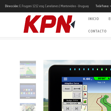
Dirección:
E. Frugoni 1212 esq. Canelones | Montevideo - Uruguay
Teléfono:
+
INICIO
E
CONTACTO