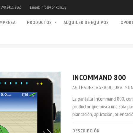
598 2411 2863
Email:
info@kpn.com.uy
MPRESA
PRODUCTOS
ALQUILER DE EQUIPOS
OPOR
INCOMMAND 800
AG LEADER
,
AGRICULTURA
,
MON
La pantalla InCommand 800, con u
productor que busca una sola p
plantación, aplicación, orientac
DESCRIPCIÓN