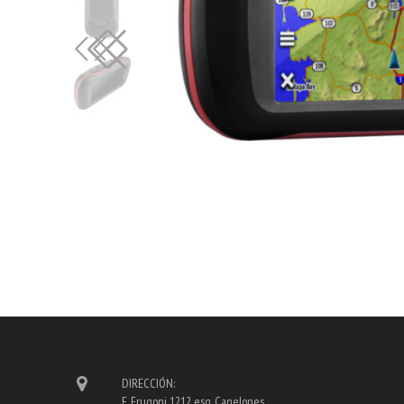
DIRECCIÓN:
E. Frugoni 1212 esq. Canelones