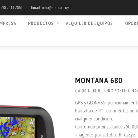
598 2411 2863
Email:
info@kpn.com.uy
MPRESA
PRODUCTOS
ALQUILER DE EQUIPOS
OPOR
MONTANA 680
GARMIN
,
MULTIPROPÓSITO
,
NA
GPS y GLONASS: posicionamiento 
Pantalla de 4″ con orientación d
cualquier condición.
Contenido preinstalado: 250 00
imágenes por satélite BirdsEye.