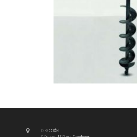
DIRECCIÓN:
E. Frugoni 1212 esq. Canelones