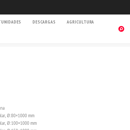
TUNIDADES
DESCARGAS
AGRICULTURA
na
r, Ø:80×1000 mm
r, Ø:100×1000 mm