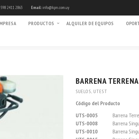
598 2411 2863
Email:
info@kpn.com.uy
MPRESA
PRODUCTOS
ALQUILER DE EQUIPOS
OPOR
BARRENA TERRENA
SUELOS
,
UTEST
Código del Producto
UTS-0005
Barrena Terre
UTS-0008
Barrena Singula
UTS-0010
Barrena Singula