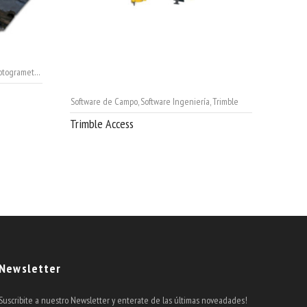
togrametria
,
Software Ingeniería
,
Trimble
,
UAS - Drones
,
UAS - Drones
Software de Campo
,
Software Ingeniería
,
Trimble
Trimble Access
Newsletter
Suscribite a nuestro Newsletter y enterate de las últimas noveadades!