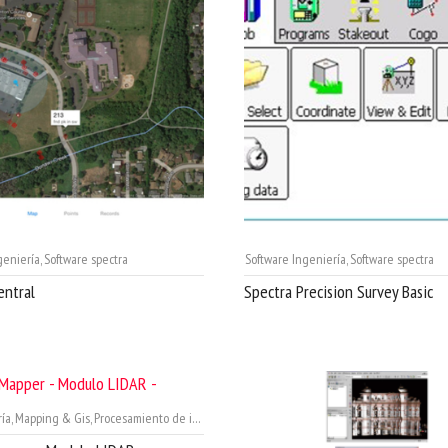
geniería
,
Software spectra
Software Ingeniería
,
Software spectra
entral
Spectra Precision Survey Basic
ía
,
Mapping & Gis
,
Procesamiento de imágenes
,
Software fotogrametria
,
Software Ingeni