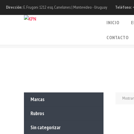
Dirección:
E. Frugoni 1212 esq. Canelones | Montevideo - Uruguay
Teléfono:
+
INICIO
E
CONTACTO
Mostran
Marcas
Rubros
Sin categorizar