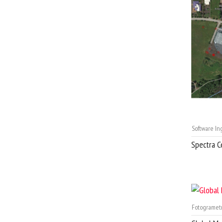
Software In
Spectra C
Fotogrametr