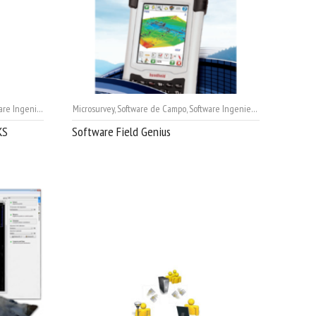
re Ingeniería
,
Trimble
Microsurvey
,
Software de Campo
,
Software Ingeniería
KS
Software Field Genius