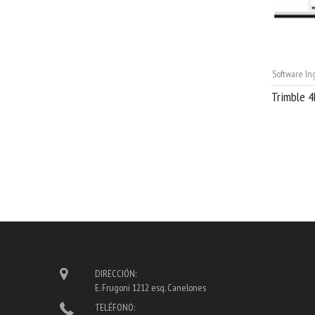
Software In
Trimble 4
DIRECCIÓN:
E. Frugoni 1212 esq. Canelones
TELÉFONO: