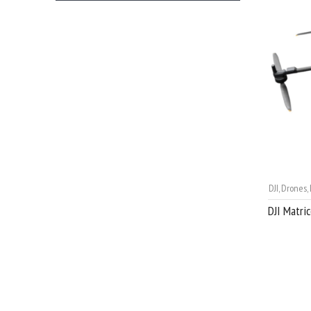
DJI
,
Drones
,
DJI Matri