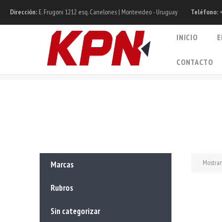
Dirección:
E. Frugoni 1212 esq. Canelones | Montevideo - Uruguay
Teléfono:
+
INICIO
E
CONTACTO
Mostran
Marcas
Rubros
Sin categorizar