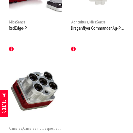
MicaSense
Agricultura
,
MicaSense
RedEdge-P
Draganflyer Commander Ag-Pro
FILTER
Cámaras
,
Cámaras multiespectrales
,
MicaSense
,
Multiespectrales