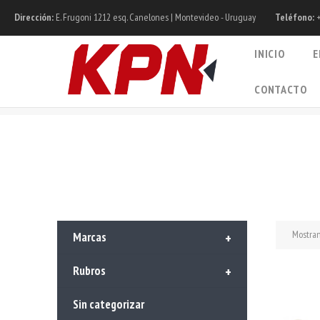
Dirección:
E. Frugoni 1212 esq. Canelones | Montevideo - Uruguay
Teléfono:
+
INICIO
E
CONTACTO
Mostran
Marcas
+
Rubros
+
Sin categorizar