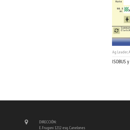
Ag Leader
,
A
ISOBUS y 
DIRECCIÓN:
E. Frugoni 1212 esq. Canelones