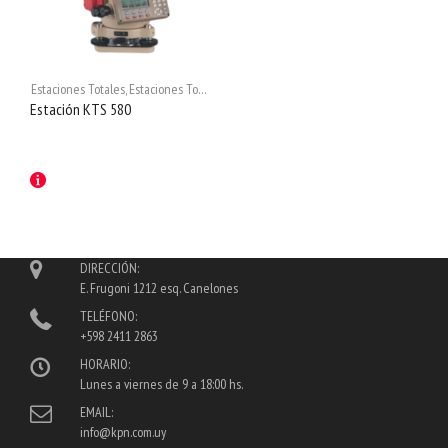
Estaciones Totales
,
Estaciones Totales
,
Kolida
Estación KTS 580
DIRECCIÓN:
E. Frugoni 1212 esq. Canelones
TELÉFONO:
+598 2411 2863
HORARIO:
Lunes a viernes de 9 a 18:00 hs.
EMAIL:
info@kpn.com.uy