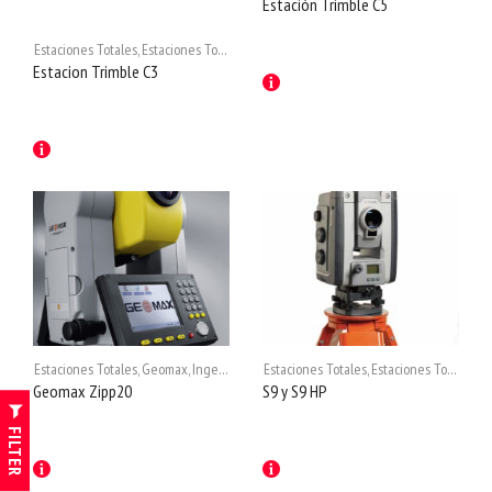
Estación Trimble C5
Estaciones Totales
,
Estaciones Totales
Estacion Trimble C3
Estaciones Totales
,
Geomax
,
Ingeniería
Estaciones Totales
,
Estaciones Totales
,
In
Geomax Zipp20
S9 y S9 HP
FILTER