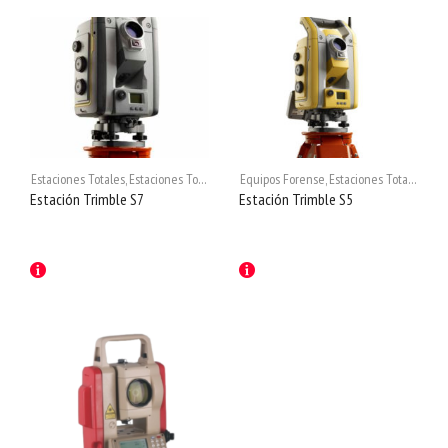
Estaciones Totales
,
Estaciones Totales
,
Ingeniería
Equipos Forense
,
Estaciones Totales
,
Esta
Estación Trimble S7
Estación Trimble S5