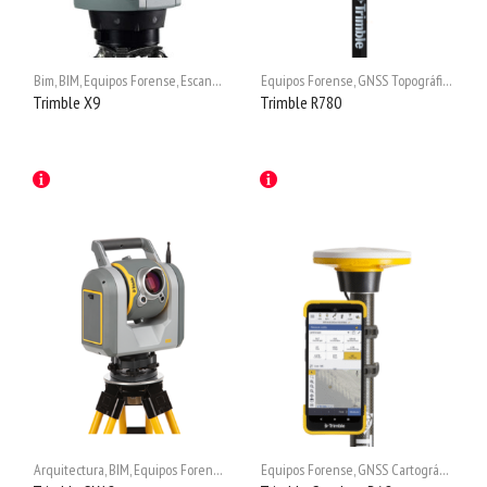
Bim
,
BIM
,
Equipos Forense
,
Escaner 3D
,
Escáner 3D
Equipos Forense
,
Scan to BIM
,
GNSS Topográficos
,
Tri
Trimble X9
Trimble R780
Arquitectura
,
BIM
,
Equipos Forense
,
Escáner
Equipos Forense
,
Escaner 3D
,
Escáner 3D
,
GNSS Cartográficos
,
Ingeniería
,
Rec
,
Sc