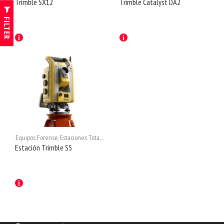
Trimble SX12
Trimble Catalyst DA2
FILTER
Equipos Forense
,
Estaciones Totales
,
Estaciones Totales
,
Ingeniería
Estación Trimble S5