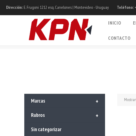
Dirección:
E. Frugoni 1212 esq. Canelones | Montevideo - Uruguay
Teléfono:
+
INICIO
E
CONTACTO
Mostran
Marcas
+
Rubros
+
Sin categorizar