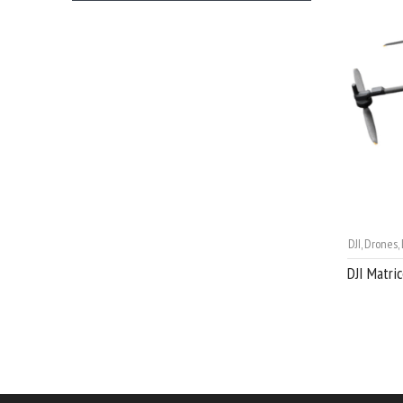
DJI
,
Drones
,
DJI Matri