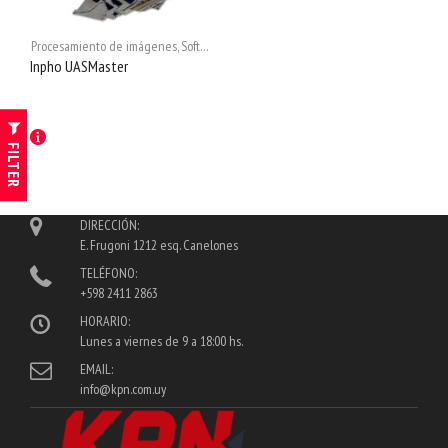
Procesamiento de imágenes
,
Software fotogrametria
,
Software Ingeniería
,
Trimble
,
Inpho UASMaster
FILTER
DIRECCIÓN:
E. Frugoni 1212 esq. Canelones
TELÉFONO:
+598 2411 2863
HORARIO:
Lunes a viernes de 9 a 18:00 hs.
EMAIL:
info@kpn.com.uy