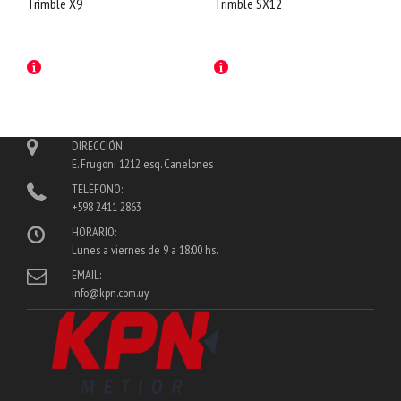
Trimble X9
Trimble SX12
DIRECCIÓN:
E. Frugoni 1212 esq. Canelones
TELÉFONO:
+598 2411 2863
HORARIO:
Lunes a viernes de 9 a 18:00 hs.
EMAIL:
info@kpn.com.uy