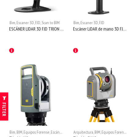
Bim
,
Escaner 3D
,
FJD
,
Scan to BIM
Bim
,
Escaner 3D
,
FJD
ESCÁNER LIDAR 3D FJD TRION S1
Escáner LiDAR de mano 3D FJD Trion P1
FILTER
Bim
,
BIM
,
Equipos Forense
,
Escáner 3D
,
Escaner 3D
Arquitectura
,
Scan to BIM
,
BIM
,
Equipos Forense
,
Escá