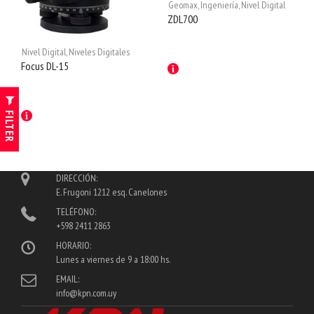
Geomax
,
Ingeniería
,
Nivel Digital
ZDL700
Nivel Digital
,
Niveles Digitales
Focus DL-15
FILTER
DIRECCIÓN:
E. Frugoni 1212 esq. Canelones
TELÉFONO:
+598 2411 2863
HORARIO:
Lunes a viernes de 9 a 18:00 hs.
EMAIL:
info@kpn.com.uy