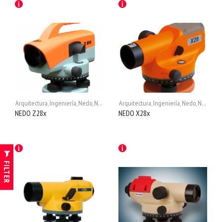
Arquitectura
,
Ingeniería
,
Nedo
,
Nivel Óptico
Arquitectura
,
Niveles Ópticos
,
Ingeniería
,
Nedo
,
Nivel Óptico
NEDO Z28x
NEDO X28x
FILTER