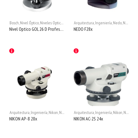
Bosch
,
Nivel Óptico
,
Niveles Opticos
,
Niveles Ópticos
Arquitectura
,
Ingeniería
,
Nedo
,
Nivel Óptico
Nivel Optico GOL 26 D Professional
NEDO F28x
Arquitectura
,
Ingeniería
,
Nikon
,
Nivel Óptico
Arquitectura
,
Niveles Ópticos
,
Ingeniería
,
Nikon
,
Nivel Óptico
NIKON AP-8 28x
NIKON AC-2S 24x