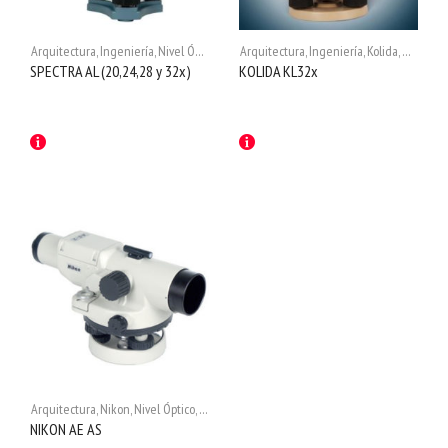
Arquitectura
,
Ingeniería
,
Nivel Óptico
,
Niveles Ópticos
Arquitectura
,
Spectra
,
Ingeniería
,
Kolida
,
Nivel Ópt
SPECTRA AL (20,24,28 y 32x)
KOLIDA KL32x
Arquitectura
,
Nikon
,
Nivel Óptico
,
Niveles Ópticos
NIKON AE AS