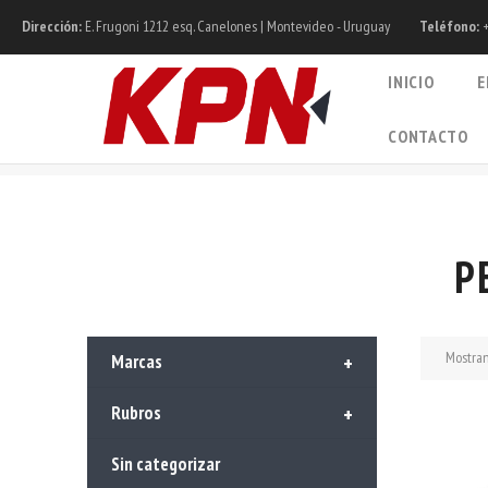
Dirección:
E. Frugoni 1212 esq. Canelones | Montevideo - Uruguay
Teléfono:
+
INICIO
E
CONTACTO
P
Mostran
Marcas
+
Rubros
+
Sin categorizar