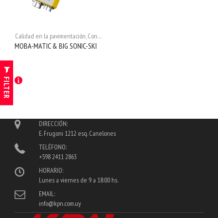
Calidad en la pavimentación
,
Control de Maquinaria
,
Moba
,
Pavimentación 2D
MOBA-MATIC & BIG SONIC-SKI
FILTER
DIRECCIÓN:
E. Frugoni 1212 esq. Canelones
TELÉFONO:
+598 2411 2863
HORARIO:
Lunes a viernes de 9 a 18:00 hs.
EMAIL:
info@kpn.com.uy