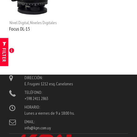
Nivel Digital
,
Niveles Digitales
Focus DL-15
FILTER
DIRECCIÓN:
E. Frugoni 1212 esq. Canelones
TELÉFONO:
+598 2411 2863
HORARIO:
Lunes a viernes de 9 a 18:00 hs.
EMAIL:
info@kpn.com.uy