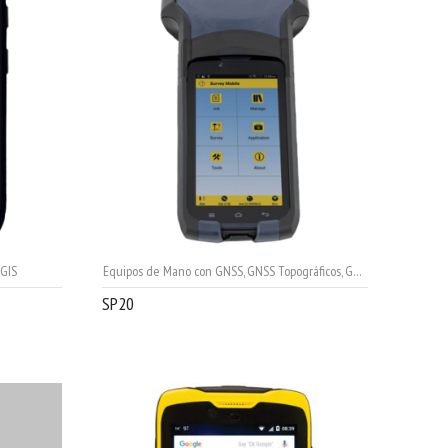
GIS
Equipos de Mano con GNSS
,
GNSS Topográficos
,
GPS Topografía
,
Map
SP20