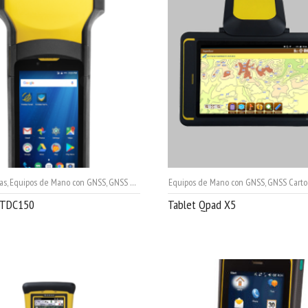
as
,
Equipos de Mano con GNSS
,
GNSS Topográficos
Equipos de Mano con GNSS
,
Receptores GNSS
,
SIG - Mapping
,
GNSS Carto
,
Trim
 TDC150
Tablet Qpad X5