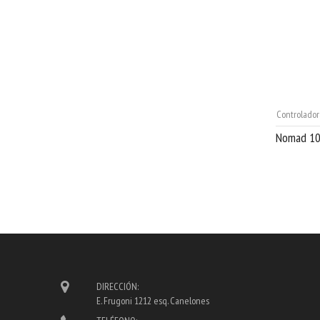
Controlador
Nomad 10
DIRECCIÓN:
E. Frugoni 1212 esq. Canelones