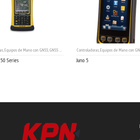
as
,
Equipos de Mano con GNSS
,
GNSS Cartográficos
Controladoras
,
GPS Topografía
,
Equipos de Mano con G
,
Ingeniería
,
Trimble
50 Series
Juno 5