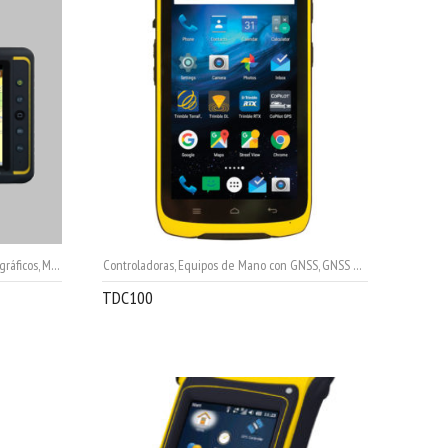
gráficos
ble
,
Mapping & Gis
Controladoras
,
Equipos de Mano con GNSS
,
GNSS Cartográficos
,
SIG 
TDC100