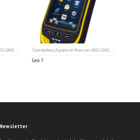
NSS
,
GNSS Cartográficos
Controladoras
,
Ingeniería
,
,
Mapping & Gis
Equipos de Mano con GNSS
,
SIG - Mapping
,
GNSS Cartográficos
,
Inge
Geo 7
Newsletter