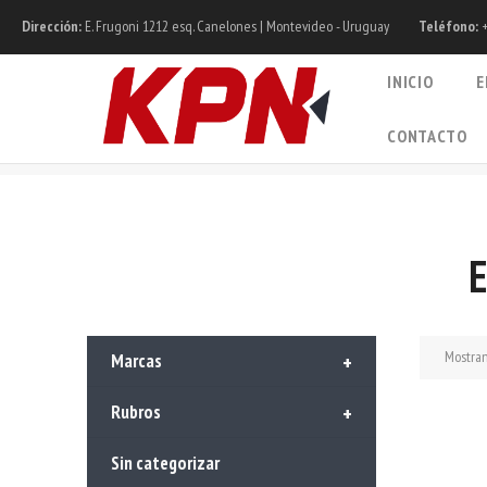
Dirección:
E. Frugoni 1212 esq. Canelones | Montevideo - Uruguay
Teléfono:
+
INICIO
E
CONTACTO
Mostran
Marcas
+
Rubros
+
Sin categorizar